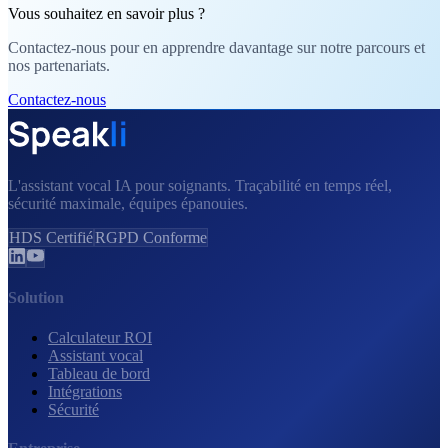
Vous souhaitez en savoir plus ?
Contactez-nous pour en apprendre davantage sur notre parcours et
nos partenariats.
Contactez-nous
L'assistant vocal IA pour soignants. Traçabilité en temps réel,
sécurité maximale, équipes épanouies.
HDS Certifié
RGPD Conforme
Solution
Calculateur ROI
Assistant vocal
Tableau de bord
Intégrations
Sécurité