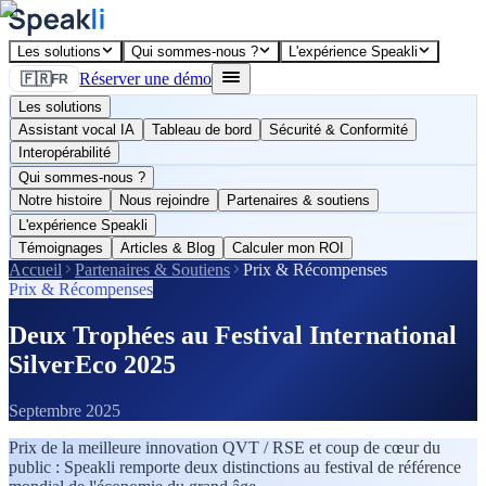
Les solutions
Qui sommes-nous ?
L'expérience Speakli
Réserver une démo
🇫🇷
FR
Les solutions
Assistant vocal IA
Tableau de bord
Sécurité & Conformité
Interopérabilité
Qui sommes-nous ?
Notre histoire
Nous rejoindre
Partenaires & soutiens
L'expérience Speakli
Témoignages
Articles & Blog
Calculer mon ROI
Accueil
Partenaires & Soutiens
Prix & Récompenses
Prix & Récompenses
Deux Trophées au Festival International
SilverEco 2025
Septembre 2025
Prix de la meilleure innovation QVT / RSE et coup de cœur du
public : Speakli remporte deux distinctions au festival de référence