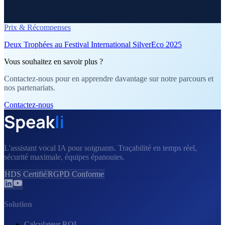
Prix & Récompenses
Deux Trophées au Festival International SilverEco 2025
Vous souhaitez en savoir plus ?
Contactez-nous pour en apprendre davantage sur notre parcours et
nos partenariats.
Contactez-nous
L'assistant vocal IA pour soignants. Traçabilité en temps réel,
sécurité maximale, équipes épanouies.
HDS Certifié
RGPD Conforme
Solution
Calculateur ROI